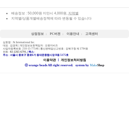
배송정보 : 50,000원 미만시 4,000원,
지역별
지역별/상품개별배송정책에 따라 변동될 수 있습니다
상점정보
PC버젼
이용안내
고객센터
상호명 : Jk International Inc.
대표 : 김경옥 | 개인정보보호책임자 : 오렌지비즈
사업자등록번호 :210-15-77546 | 통신판매업신고번호 : 강북구청 제 1794호
전화 :
02-2265-6791,
| 팩스 :
주소 : 서울시 종로구 종로6가 동대문종합시장 B동 5175호
이용약관
ㅣ
개인정보처리방침
ⓒ orange beads All right reserved.
system by
Make
Shop