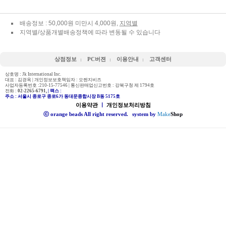
배송정보 : 50,000원 미만시 4,000원,
지역별
지역별/상품개별배송정책에 따라 변동될 수 있습니다
상점정보
PC버젼
이용안내
고객센터
상호명 : Jk International Inc.
대표 : 김경옥 | 개인정보보호책임자 : 오렌지비즈
사업자등록번호 :210-15-77546 | 통신판매업신고번호 : 강북구청 제 1794호
전화 :
02-2265-6791,
| 팩스 :
주소 : 서울시 종로구 종로6가 동대문종합시장 B동 5175호
이용약관
ㅣ
개인정보처리방침
ⓒ orange beads All right reserved.
system by
Make
Shop