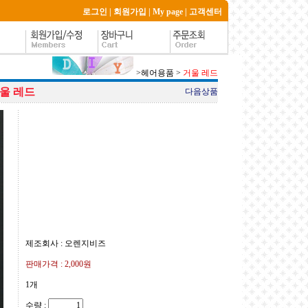
로그인
|
회원가입
|
My page
|
고객센터
>
헤어용품
>
거울 레드
울 레드
다음상품
제조회사 : 오렌지비즈
판매가격 :
2,000원
1개
수량 :