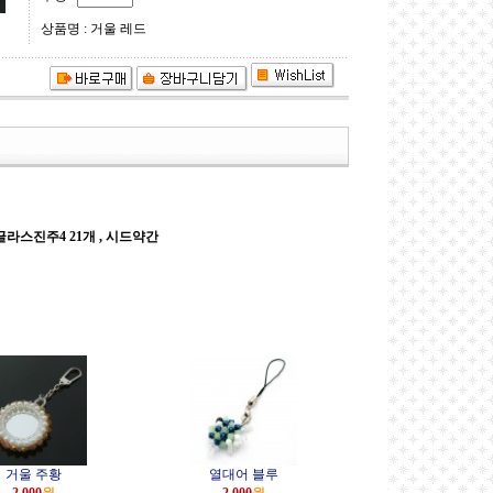
상품명 : 거울 레드
 글라스진주4 21개 , 시드약간
거울 주황
열대어 블루